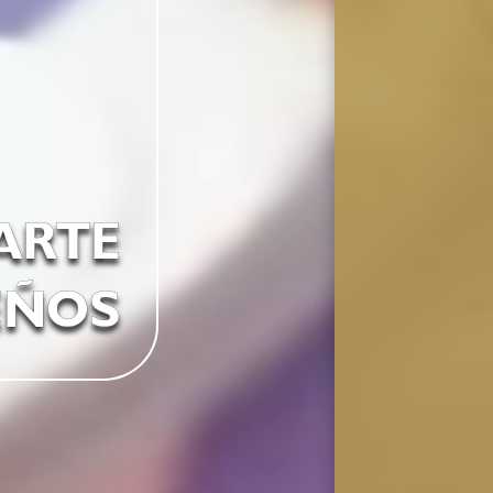
ARTE
EÑOS