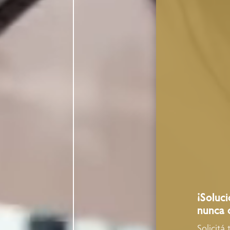
¡Soluc
nunca 
Solicitá